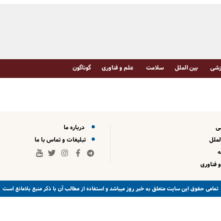
شی
بین الملل
سلامت
علم و فناوری
گوناگون
ی
درباره ما
لملل
تبلیغات و تماس با ما
 فناوری
خبر روز
تمامی حقوق این سایت متعلق به
میباشد و استفاده از مطالب آن با ذکر منبع بلامانع است