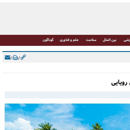
شی
بین الملل
سلامت
علم و فناوری
گوناگون
/
/
رویایی