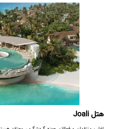
هتل Joali
اغلب منتقدان و فعالان حوزه گردشگری، معتقد هستن