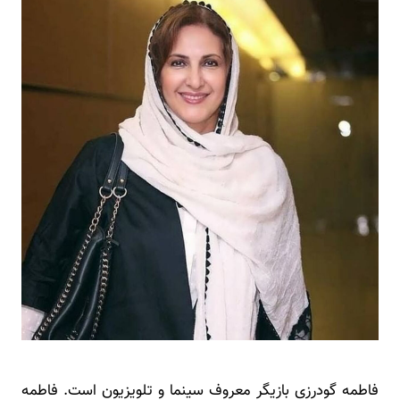
فاطمه گودرزی بازیگر معروف سینما و تلویزیون است. فاطمه