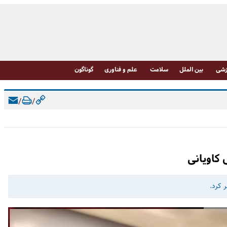
شی
بین الملل
سلامت
علم و فناوری
گوناگون
/
/
کاویانی
 کرد.