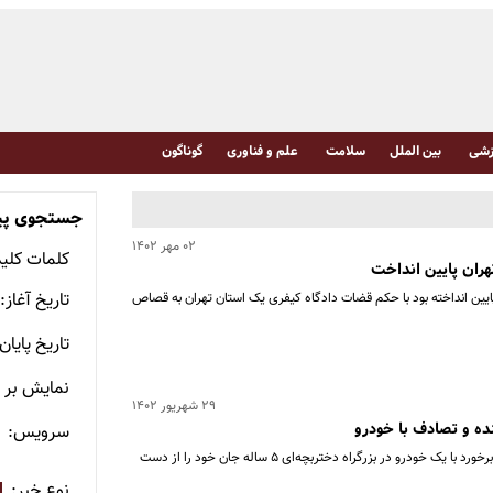
شی
بین الملل
سلامت
علم و فناوری
گوناگون
جستجوی پی
۰۲ مهر ۱۴۰۲
کلمات کلی
هران پایین انداخت
تاریخ آغاز:
ایین انداخته بود با حکم قضات دادگاه کیفری یک استان تهران به قصاص
تاریخ پایان
نمایش بر
۲۹ شهریور ۱۴۰۲
ده و تصادف با خودرو
سرویس:
در پی سقوط یک جنگنده نیروی هوایی ایتالیا و برخورد با یک خودرو در بزرگراه دختربچه‌ای ۵ ساله جان خود را از دست
نوع خبر: