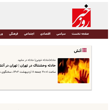
صفحه نخست
سیاسی
اقتصادی
اجتماعی
فرهنگی
ورز
آتش
حادثه|حادثه خونین| حادثه در مشهد
حادثه وحشتناک در تهران | تهران در 
ساعت ۲۰:۰۱ جمعه ۸ اردیبهشت ۱۴۰۲، سخنگوی سازمان آتش نشانی از آتش گرفتن انبار مواد شیمیایی در جاده قدیم قم محله گلحصار خبر داد.