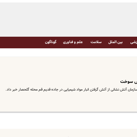
شی
بین الملل
سلامت
علم و فناوری
گوناگون
آتش سوخت