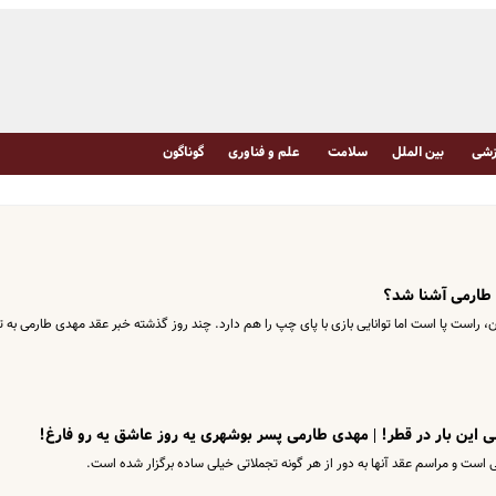
شی
بین الملل
سلامت
علم و فناوری
گوناگون
 طارمی آشنا شد؟
۱۸ سانتی متر قد و ۷۹ کیلوگرم وزن، راست پا است اما توانایی بازی با پای چپ را هم دارد. چند روز گذشته خبر عقد مهدی طارمی به ت
ی این بار در قطر! | مهدی طارمی پسر بوشهری یه روز عاشق یه رو فارغ!
ت و مراسم عقد آنها به دور از هر گونه تجملاتی خیلی ساده برگزار شده است.