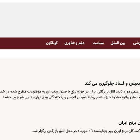
شی
بین الملل
سلامت
علم و فناوری
گوناگون
عیض و فساد جلوگیرى مى کند
ن رسمى مورد تایید اتاق بازرگانى ایران در حوزه برنج با صدور بیانیه اى به موضوعات مطرح شده در 
ن بیانیه صادره طبق اعلام روابط عمومى انجمن واردکنندگان برنج ایران به این شرح مى باشد؛
برنج ایران
شنبه ٢٦ مهرماه در محل اتاق بازرگانى برگزار شد.