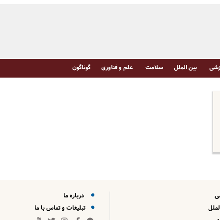
شی
بین الملل
سلامت
علم و فناوری
گوناگون
ی
درباره ما
لملل
تبلیغات و تماس با ما