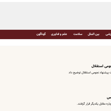
شی
بین الملل
سلامت
علم و فناوری
گوناگون
جومی استقلال
ات پیشنهاد نجومی استقلال توضیح داد
کس