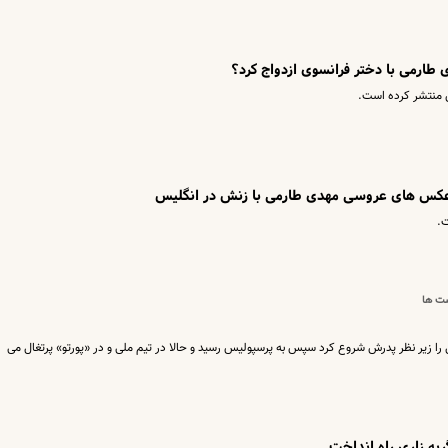
طارمی با دختر فرانسوی ازدواج کرد؟
منتشر کرده است.
+ عکس های عروسی مهدی طارمی با زنش در انگلیس
ت.
ست ها
س نخوانده اما از 6 سالگی فوتبال را زیر نظر پدرش شروع کرد سپس به پرسپولیس رسید و حالا در تیم ملی و در «پورتو» پرتغال می
ه زاری راه انداخت