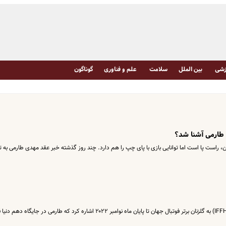
شی
بین الملل
سلامت
علم و فناوری
گوناگون
 طارمی آشنا شد؟
۱۸ سانتی متر قد و ۷۹ کیلوگرم وزن، راست پا است اما توانایی بازی با پای چپ را هم دارد. چند روز گذشته خبر عقد مهدی طارمی به ت
سایت فدراسیون بین‌المللی آمار و تاریخ فوتبال (IFFHS) به گلزنان برتر فوتبال جهان تا پایان ماه نوامبر ۲۰۲۲ اشاره کرد که طارمی در جایگاه ده