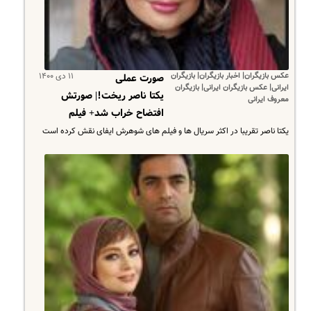
عکس بازیگران| اخبار بازیگران| بازیگران
۱۱ دی ۱۴۰۰
صورت عملی
ایرانی| عکس بازیگران ایرانی| بازیگران
یکتا ناصر ریخت!| صورتش
معروف ایرانی
افتضاح خراب شد+ فیلم
یکتا ناصر تقریبا در اکثر سریال ها و فیلم های شوهرش ایفای نقش کرده است