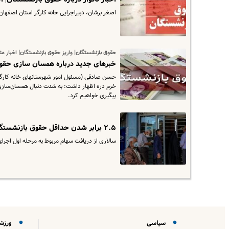
اصغر برشان، دبیراجرایی خانه کارگر استان اصفه
حقوق بازنشستگان| واریز حقوق بازنشستگان| اخبار 
خبرهای جدید درباره همسان سازی حقوق
حسن صادقی (مسئول امور شهرستانهای خانه کارگر 
خرم دره اظهار داشت: به شدت دنبال همسان‌سازی ح
پیگیری خواهیم کرد.
۲.۵ برابر شدن حداقل حقوق بازنشستگان تامین اجتماعی+ جزئیات
سالاری از دریافت سهام مربوط به مرحله اول اجرا
سیاسی
ورزش