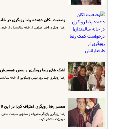
وضعیت تکان دهنده رضا رویگری در خانه
رضا رویگری اخیرا فیلمی از خانه سالمندان از خود 
اشک های رضا رویگری و بغض همسرش بر 
رضا رویگری چند روز پیش ویدئویی از خانه سالمندا
همسر رضا رویگری اعتراف کرد| در این 8 سال کجا بودید؟| ویدئو مصاحبه با تارا کریمی
رضا رویگری بازیگر معروف و مشهور سینما، مدتی 
کهریزک منتشر کرد.