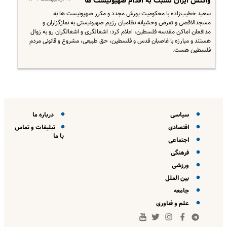
واکنش ایران نسبت به اقدام صهیونیست ها
سعید خطیب‌زاده با محکومیت یورش مجدد و مکرر صهیونیست ها به
مسجدالاقصی و تعرض وحشیانه نظامیان رژیم صهیونیستی به نمازگزاران و
مدافعان اماکن مقدسه فلسطین، اعلام کرد: اشغالگری و اشغالگران رو به زوال
هستند و مبارزه با غاصبان قدس و فلسطین، حق طبیعی، مشروع و قانونی مردم
فلسطین هست.
سیاسی
درباره ما
اقتصادی
تبلیغات و تماس
با ما
اجتماعی
فرهنگی
ورزشی
بین الملل
جامعه
علم و فناوری