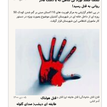
کشف جسد نوزاد بی گناهی که با دست مادر
روانی به قتل رسید!
در پی اعلام گزارشی به مرکز فوریت های 110استان مبنی بر گم شدن کودک 50
روزه ای از داخل خانه ای در شهرستان آشتیان موضوع بصورت ویژه در دستور
کار ماموران انتظامی این شهرستان قرار گرفت.
قتل| قتل خانوادگی| قتل طایفه ای| قتل و
۰۵ دی ۱۴۰۰
قتل هولناک
آدم کشی
طایفه ای دیشب| صدای گلوله