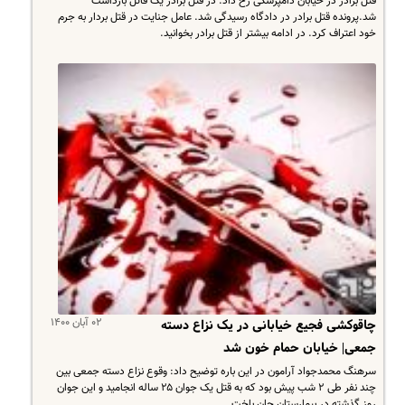
قتل برادر در خیابان دامپزشکی رخ داد. در قتل برادر یک قاتل بازداشت
شد.پرونده قتل برادر در دادگاه رسیدگی شد. عامل جنایت در قتل بردار به جرم
خود اعتراف کرد. در ادامه بیشتر از قتل برادر بخوانید.
۰۲ آبان ۱۴۰۰
چاقوکشی فجیع خیابانی در یک نزاع دسته
جمعی| خیابان حمام خون شد
سرهنگ محمدجواد آرامون در این باره توضیح داد: وقوع نزاع دسته جمعی بین
چند نفر طی ۲ شب پیش بود که به قتل یک جوان ۲۵ ساله انجامید و این جوان
روز گذشته در بیمارستان جان باخت.