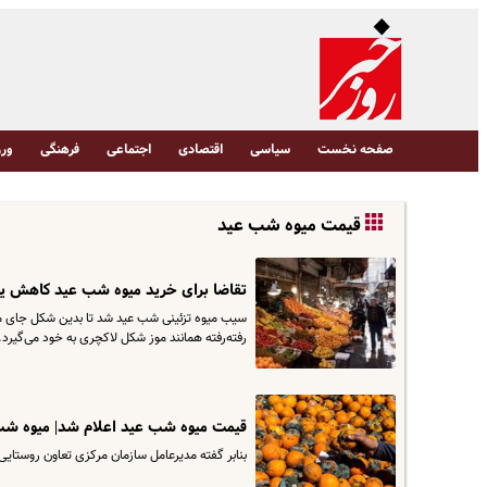
صفحه نخست
سیاسی
اقتصادی
اجتماعی
فرهنگی
ورز
قیمت میوه شب عید
تقاضا برای خرید میوه شب عید کاهش یاف
سیب میوه تزئینی شب عید شد تا بدین شکل جای موز ر
رفته‌رفته همانند موز شکل لاکچری به خود می‌گیرد. 
قیمت میوه شب عید اعلام شد| میوه شب 
بنابر گفته مدیرعامل سازمان مرکزی تعاون روستایی قیمت میوه شب عید حدا