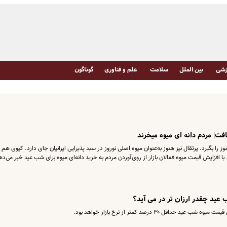
شی
بین الملل
سلامت
علم و فناوری
گوناگون
ت| مردم دانه ای میوه میخرند
ا بگیرد. پرتقال نیز هنوز به‌عنوان میوه اصلی نوروز در سبد پذیرایی ایرانیان جای دارد. کیوی هم
با افزایش قیمت میوه فعالان بازار از روی‌آوردن مردم به خرید دانه‌ای میوه برای شب عید خبر می‌ده
عید چقدر ارزان تر در می آید؟
قل ۳۰ درصد کمتر از نرخ بازار خواهد بود.