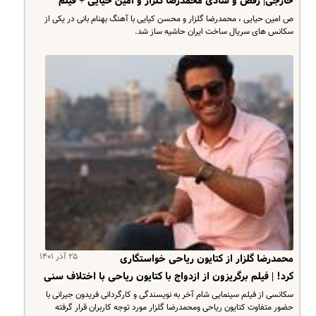
خارجی| رقص و شادی محمدرضا گلزار و امین حیایی + فیلم
ص امین حیایی ، محمدرضا گلزار و محسن کیایی با آهنگ بهنام بانی در یکی از
سکانس های سریال ساخت ایران حاشیه ساز شد.
۲۵ آذر ۱۴۰۱
محمدرضا گلزار از کتایون ریاحی خواستگاری
کرد! | فیلم برگریزون از ازدواج با کتایون ریاحی با اختلاف سنی
سکانسی از فیلم سینمایی شام آخر به نویسندگی و کارگردانی فریدون جیرانی با
حضور متفاوت کتایون ریاحی ومحمدرضا گلزار مورد توجه کاربران قرار گرفته