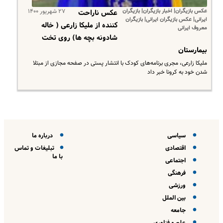
عکس بازیگران| اخبار بازیگران| بازیگران
۲۷ شهریور ۱۴۰۰
عکس ناراحت
ایرانی| عکس بازیگران ایرانی| بازیگران
کننده از ملیکا زارعی ( خاله
معروف ایرانی
شادونه بچه ها) روی تخت
بیمارستان
ملیکا زارعی، مجری برنامه‌های کودک با انتشار پستی در صفحه مجازی از مبتلا
شدن خود به کرونا خبر داد
سیاسی
درباره ما
اقتصادی
تبلیغات و تماس
با ما
اجتماعی
فرهنگی
ورزشی
بین الملل
جامعه
علم و فناوری