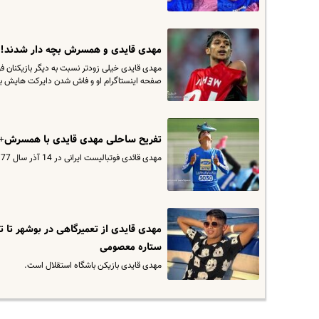
مهدی قایدی و همسرش بچه دار شدند!
مهدی قایدی خیلی زودتر نسبت به دیگر بازیکنان 
صفحه اینستاگرام او و فاش شدن دایرکت هایش برگ
تفریح ساحلی مهدی قایدی با همسرش
مهدی قائدی فوتبالیست ایرانی در 14 آذر سال 1377 در بوشهر به دنیا آمده است و در تیم بررگ استقلال توپ می زند.
ستاره معصومی
مهدی قایدی بازیکن باشگاه استقلال است.