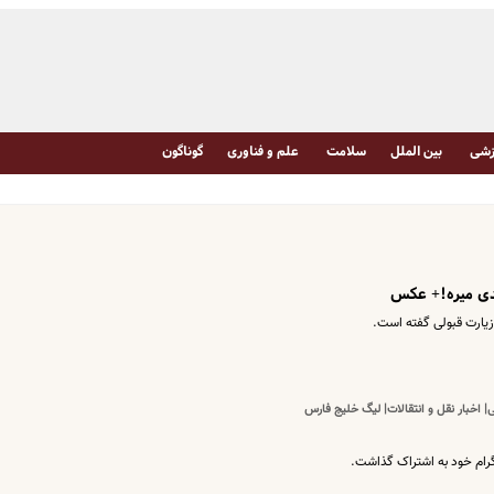
شی
بین الملل
سلامت
علم و فناوری
گوناگون
دی میره!+ عکس
یارت قبولی گفته است.
 اخبار نقل و انتقالات| لیگ خلیج فارس
ام خود به اشتراک گذاشت.