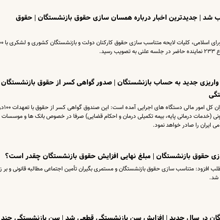
شد | جدیدترین اخبار درباره همسان سازی حقوق بازنشستگان | حقوق
در جلسه علنی امروز (یکشنبه ۲۴ مهر) مجلس شورای اسلامی، کلیات
ستگان شارژ شد | 9 میلیون واریزی جدید به حساب بازنشستگان | صدور گواهی کسر از حقوق بازنشستگان 
در نامه نعمت الله ترکی خطاب به ذیحسابان و م
نی (خدمات درمانی پایه، بیمه تکمیلی درمان و احکام قضایی) صرفا در خصوص بانک ها و موسسات 
ی ایران را صادر خواهد نمود.
زی حقوق بازنشستگان | مبلغ نهایی افزایش حقوق بازنشستگان چقدر است؟
مطلب افزود: متناسب سازی حقوق بازنشستگان و مستمری بگیران تأمین اجتماعی مطالبه قانونی و بر ز
 شد.
تگان در سال جدید | افزایش سن بازنشستگی قطعی شد | سن بازنشستگی چند