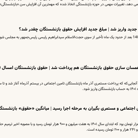
فزایش ۴۰ درصدی را نشان می دهد، تغییرات مهمی در حوزه بازنشستگی اتخاذ شده که مهمترین آن افزایش سن «بازنشستگی»
جدید واریز شد | مبلغ جدید افزایش حقوق بازنشستگان چقدر شد؟
لایحه بودجه 1402 کل کشور امروز 21 دی ماه 1401 بعد از حدود یک ماه تأخیر از سوی حجت‌الاسلام سیدابراهیم رئیسی رئیس‌جمهور به مجلس ش
فوری؛ حساب بازنش
 آنجایی‌که که پرداخت مستمری آذر ماه بازنشستگان تامین اجتماعی در بیستم آذرماه آغاز شد و تا س
د.
جتماعی و مستمری بگیران به مرحله اجرا رسید | میانگین «حقوق» بازنشستگ
میانگین حقوق در سال ۱۴۰۰، هفت میلیون و ۱۵۰ هزار تومان بود که ابتدای سال ۱۴۰۱ به هفت میلیون و ۹۰۰ هزار تومان رسید و با مصوبه اخیر 