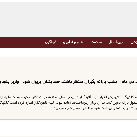
شی
بین الملل
سلامت
علم و فناوری
گوناگون
د دی ماه | امشب یارانه بگیران منتظر باشند حسابشان پرپول شود | واریز یکجای
وزیر تعاون، کار و رفاه اجتماعی درباره جزییات توزیع کالابرگ الکترونیکی اظهار کرد: قانونگذار در بودجه سال ۱۴۰۱ به دولت تکلیف کرده بود که ما ب
یارانه تامین کند. در آن زمان زیرساخت‌ها آماده نبود. البته قانون‌گذار اشاره کرده است کالابرگ
ین شد یارانه نقدی پرداخت شود و اقبال عمومی هم خوب بود.