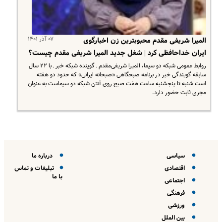
۰۷ آذر ۱۴۰۱
المیرا شریفی مقدم محبوبترین زن اخبارگوی
ایران خداحافظی کرد | شغل جدید المیرا شریفی مقدم چیست؟
روابط عمومی شبکه دو سیما، المیرا شریفی‌مقدم ـ گوینده شبکه خبر ـ با ۲۲ سال
سابقه گویندگی خبر در برنامه صبحگاهی «صبحانه ایرانی» که حدود دو هفته
است شنبه تا پنجشنبه ساعت هفت صبح روی آنتن شبکه دو سیماست به عنوان
مجری ثابت حضور دارد.
سیاسی
درباره ما
اقتصادی
تبلیغات و تماس
با ما
اجتماعی
فرهنگی
ورزشی
بین الملل