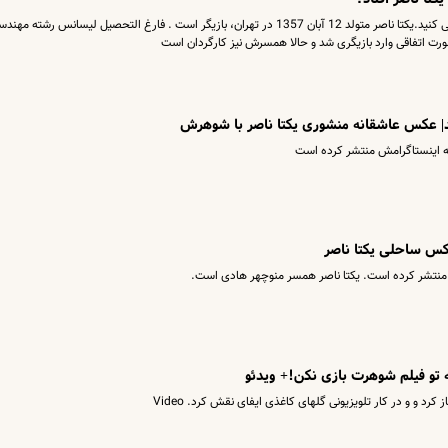
تازه ترین عکس یکتا ناصر را در این خبر ملاحظه می کنید.یکتا ناصر متولد 12 آبان 1357 در تهران، بازیگر است . فارغ التحصیل لیسانس رشته مه
رت اتفاقی وارد بازیگری شد و حالا همسرش نیز کارگردان است
عکس عاشقانه منشوری یکتا ناصر با شوهرش
ه اینستاگرامش منتشر کرده است
کس ساحلی یکتا ناصر
ی منتشر کرده است. یکتا ناصر همسر منوچهر هادی است.
ه تو فیلم شوهرت بازی نکن!+ ویدئو