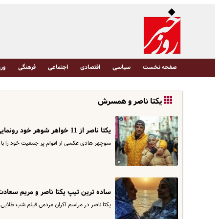
صفحه نخست
سیاسی
اقتصادی
اجتماعی
فرهنگی
ورز
یکتا ناصر و همسرش
یکتا ناصر از 11 خواهر شوهر خود رونمایی کرد | یکتا ناصر چجور قبول کرد با منوچهر ازدواج کنه؟!
منوچهر هادی عکسی از اقوام پر جمعیت خود را با جو و ژست صمیم
ساده ترین تیپ یکتا ناصر و مریم سعاد
یکتا ناصر در مراسم اکران مردمی فیلم شب طلایی 