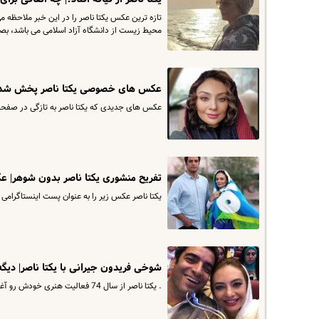
محیط زیست از دانشگاه آزاد اسلامی می باشد، بصو
عکس های خصوصی یکتا ناصر پخش شد| 
عکس های جدیدی که یکتا ناصر به تازگی در صفح
تفریح منشوری یکتا ناصر بدون شوهر| ع
یکتا ناصر عکس زیر را به عنوان پست اینستاگرام
شوخی فریدون جیرانی با یکتا ناصر| دیگ
. یکتا ناصر از سال 74 فعالیت هنری خودش رو آغاز کرد و و در کار تلویزیونی گلهای کاغذی ایفای نقش کرد. Video