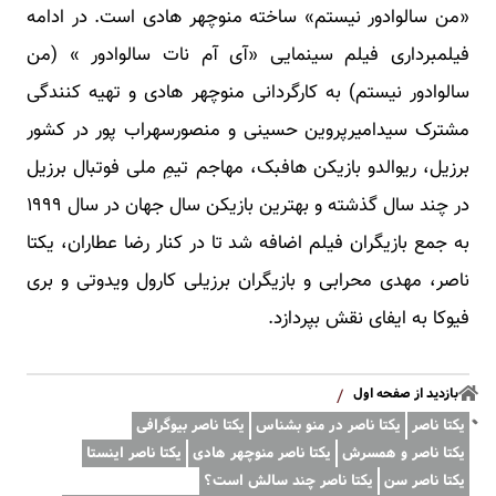
«من سالوادور نیستم» ساخته منوچهر هادی است. در ادامه
فیلمبرداری فیلم سینمایی «آی آم نات سالوادور » (من
سالوادور نیستم) به کارگردانی منوچهر هادی و تهیه کنندگی
مشترک سیدامیرپروین حسینی و منصورسهراب پور در کشور
برزیل، ریوالدو بازیکن هافبک، مهاجم تیمِ ملی فوتبال برزیل
در چند سال گذشته و بهترین بازیکن سال جهان در سال ١٩٩٩
به جمع بازیگران فیلم اضافه شد تا در کنار رضا عطاران، یکتا
ناصر، مهدی محرابی و بازیگران برزیلی کارول ویدوتی و بری
فیوکا به ایفای نقش بپردازد.
بازدید از صفحه اول
/
یکتا ناصر
یکتا ناصر در منو بشناس
یکتا ناصر بیوگرافی
یکتا ناصر و همسرش
یکتا ناصر منوچهر هادی
یکتا ناصر اینستا
یکتا ناصر سن
یکتا ناصر چند سالش است؟