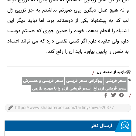
من در کل عمل زیبایی نداشتم. نه عمل بینی، نه تزریق گونه
و نه هیچ عمل دیگری روی صورتم نداشتم به جز تزریق ژل
لب که به پیشنهاد یکی از دوستانم بود. اما نباید دیگر این
اشتباه را انجام بدهم. خودم را همین جوری که هستم دوست
دارم ولی عقیده دارم اگر کسی نقصی دارد که می تواند اعتماد
به نفس را پایین بیاورد باید ان را رفع کند.
بازدید از صفحه اول
/
سحر قریشی
بیوگرافی سحر قریشی
سحر قریشی و همسرش
سحر قریشی ازدواج
سحر قریشی ازدواج با مهدی طارمی
/
ارسال نظر