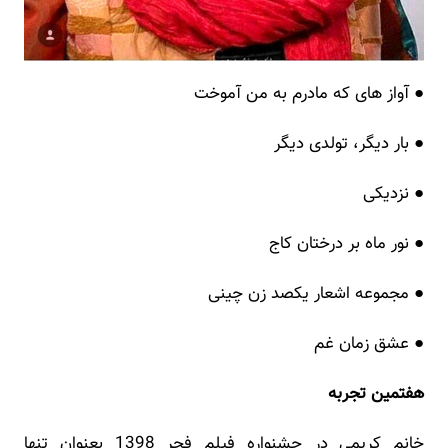
● آواز های که مادرم به من آموخت
● بار دیگر، تولدی دیگر
● نزدیکی
● نور ماه بر درختان کاج
● مجموعه اشعار یکصد زن چینی
● عشق زمان غم
هفتمین تجربه
خانم کریمی در جشنواره فیلم فجر 1398 بعنوان تنها