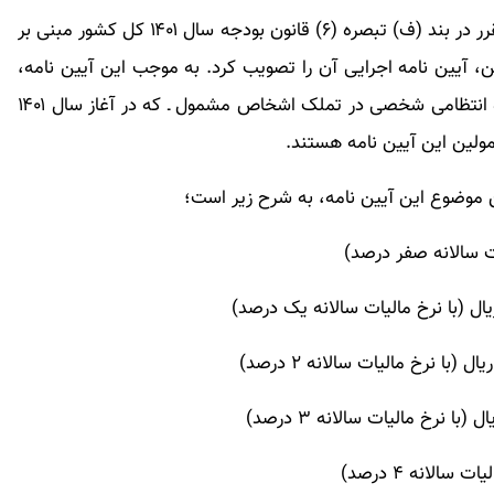
هیات وزیران در جلسه یکم تیر ۱۴۰۱ و در اجرای حکم مقرر در بند (ف) تبصره (۶) قانون بودجه سال ۱۴۰۱ کل کشور مبنی بر
ن، آیین نامه اجرایی آن را تصویب کرد. به موجب این آیین نامه،
انواع خودرو سواری و وانت دو اتاق (کابین) دارای شماره انتظامی شخصی در تملک اشخاص مشمول ـ که در آغاز سال ۱۴۰۱
ین موضوع این آیین نامه، به شرح زیر است؛