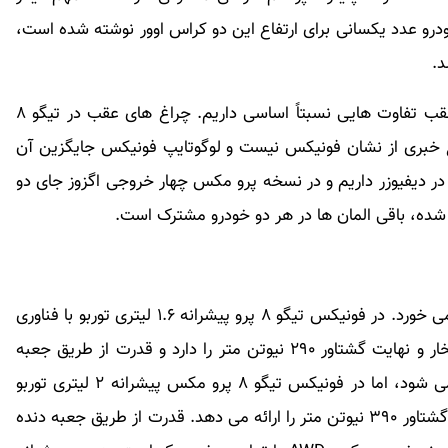
درو عدد یکسانی برای ارتفاع این دو کراس اوور نوشته شده است،
د.
در پروفیل کناری هیچ تفاوتی دیده نمی شود، اما در عقب تفاوت هایی نسبتاً اساسی داریم. چراغ های عقب در تیگو ۸
غ خبری از نشان فونیکس نیست و لوگوتایپ فونیکس جایگزین آن
 دیفیوزر داریم و در نسخه پرو مکس چهار خروجی اگزوز جای دو
 شده، باقی المان ها در هر دو خودرو مشترک است.
اما تفاوت اصلی در مشخصات فنی این دو خودرو رقم می خورد. در فونیکس تیگو ۸ پرو پیشرانه ۱.۶ لیتری توربو با فناوری
TGDI را داریم که توان تولید نهایت قدرت ۱۹۷ اسب بخار و نهایت گشتاور ۲۹۰ نیوتن متر را دارد و قدرت از طریق جعبه
دنده ۷ سرعته دو کلاچه تَر به چرخ های جلو منتقل می شود، اما در فونیکس تیگو ۸ پرو مکس پیشرانه ۲ لیتری توربو
TGDI را داریم که نهایت قدرت ۲۵۲ اسب بخار و نهایت گشتاور ۳۹۰ نیوتن متر را ارائه می دهد. قدرت از طریق جعبه دنده