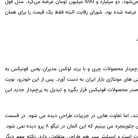
در بازار با نام «تیگو 8 پرو مکس فول آپشن» شناخته می‌شود، دو میلیارد و 690 میلیون تومان عرضه می‌کرد. مدل فول
 عرضه شده بود. شورای رقابت البته فقط یک قیمت را برای همان
نوشت: تیگو ۸ پرو به عنوان پرچم‌دار محصولات چری و با برند لوکس مدیران یعنی فونیکس به
ی های مونتاژی بازار ایران به دست آورد. پس از این خودرو، نوبت
در محصولات فونیکس قرار بگیرد و تبدیل به پرچم‌دار جدید این
تند، اما تفاوت هایی در جزییات طراحی دیده می شود. در قسمت
جلوی تیگو ۸ پرو مکس حاشیه نوک مدادی رنگی را برای جلوپنجره می بینیم که این المان در تیگو ۸ پرو دیده نمی شود.
 است و اسپلیتر سپر هم طراحی متفاوتی دارد. نکته مهم دیگر