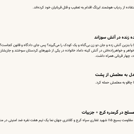
ستفاده از ردیاب هوشمند ایرتگ اقدام به تعقیب و قتل قربانیان خود کرده‌اند.
ده زنده در آتش سوزاند
 با بنزین‌ آتش زده و جان دو زن بی‌گناه و یک کودک را می‌گیرند؟ پس جای دادگاه و قانون ‌کجاست؟
واهر و خواهرزاده‌اش در آتش کینه داماد خانواده در یکی از شهرهای کردستان سوختند و جان‌شان ر
د، چهار قربانی همراه داشت.
گدل به معلمش از پشت
چاقو به معلمش حمله کرد.
سلح در گرمدره کرج + جزییات
سپاه البرز اعلام کرد: در عملیات مشترک بین حوزه مقاومت بسیج ۱۱۵ شهید غفاری سپاه کرج و کلانتری جهان نما یک تیم هفت نفره ضد امنیتی در