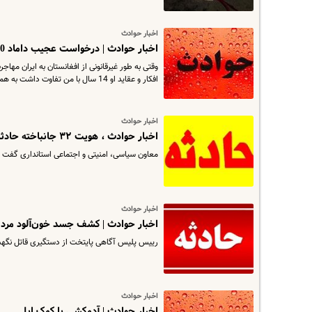
اخبار حوادث
اخبار حوادث | درخواست عجیب داماد 30 ساله از عروس 16 ساله
وقتی به طور غیرقانونی از افغانستان به ایران مهاج
افکار و عقاید او 14 سال با من تفاوت داشت به همین خاطر ...
اخبار حوادث
اخبار حوادث ، هویت ۳۲ جانباخته حادثه لنگرود شناسایی شد؟
معاون سیاسی، امنیتی و اجتماعی استانداری گفت : هویت اجساد ۳۲ جانباخته حادثه آتش سوزی کمپ ترک اعتیاد
اخبار حوادث
اخبار حوادث | کشف جسد خون‌آلود مرد 
رییس پلیس آگاهی پایتخت از دستگیری قاتل نگهبا
اخبار حوادث
اخبار حوادث | آدمکشی با کمک اپل