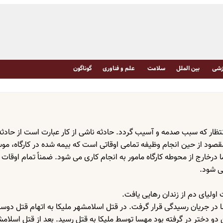
شی
بین الملل
سلامت
علم و فناوری
گوناگون
نتظار که سبب صدمه و آسیب گردد. حادثه ناشی از کار عبارت است از حادثه
مقصود از حین انجام وظیفه تمامی اوقاتی است که بیمه شده در کارگاه، م
 درخارج از محوطه کارگاه مامور به انجام کاری می شود. ضمناً تمام اوقات 
ی شود.
 اولیای دم از زندان رهایی یافت.
ختر 22 ساله ای به نام مهسا در جریان رسیدگی قرار گرفت. در قتل اسلامشهر ملیکا به اتهام قت
و دختر در گرفته بود مهسا توسط ملیکا به قتل رسید. بعد از قتل اسلامش