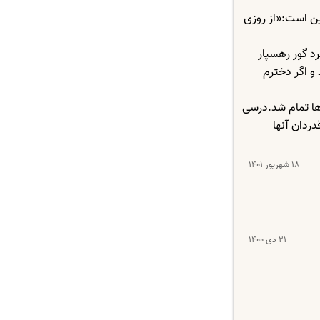
ین است:«از روزی
رد گور رهسپار
 و اگر دخترم
زها تمام شد.درسی
دردان آنها
۱۸ شهریور ۱۴۰۱
۲۱ دی ۱۴۰۰