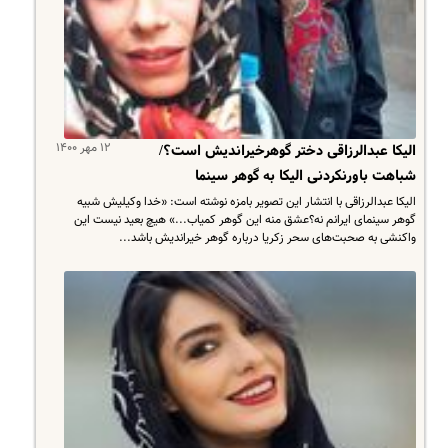
۱۲ مهر ۱۴۰۰
الیکا عبدالرزاقی دختر گوهرخیراندیش است؟/
شباهت باورنکردنی الیکا به گوهر سینما
الیکا عبدالرزاقی با انتشار این تصویر بامزه نوشته است: «خدا وکیلیش شبیه
گوهر سینمای ایرانم نه؟عشق منه این گوهر کمیاب...» هیچ بعید نیست این
واکنشی به صحبت‌های سحر زکریا درباره گوهر خیراندیش باشد...