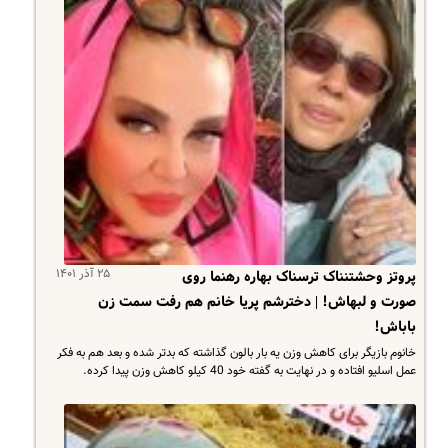
۲۵ آذر ۱۴۰۱
پروتز وحشتنناک ترسناک بهاره رهنما روی
صورت و لبهاش! | دخترشم پریا خانم هم رفت سمت زن
باباش!
خانوم بازیگر برای کاهش وزن یه بار بالون گذاشته که بدتر شده و بعد هم به فکر
عمل اسلیو افتاده و در نهایت به گفته خود 40 کیلو کاهش وزن پیدا کرده.