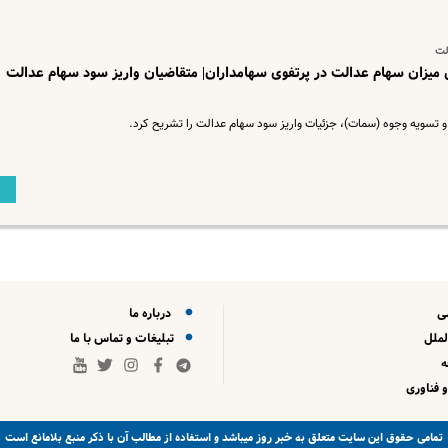
لت
میزان سهام عدالت در پرتفوی سهامداران| متقاضیان واریز سود سهام عدالت
و تسویه وجوه (سمات)، جزئیات واریز سود سهام عدالت را تشریح کرد.
ی
درباره ما
لملل
تبلیغات و تماس با ما
 فناوری
خبر روز
تمامی حقوق این سایت متعلق به
میباشد و استفاده از مطالب آن با ذکر منبع بلامانع است