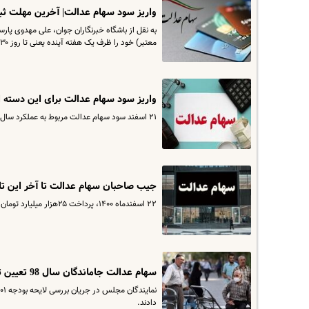
واریز سود سهام عدالت| آخرین مهلت ثبت
به نقل از باشگاه خبرنگاران جوان، علی مهدوی پار
معتبر) خود را ظرف یک هفته آینده یعنی تا روز ۳۰ اردیبهشت، از طریق مراجعه به سامانه سجام تکمیل کنند.
واریز سود سهام عدالت برای این دسته 
۲۱ اسفند سود سهام عدالت مربوط به عملکرد سال ۹۹ سهام عدالت ۴۳ میلیون و ۶۶۵ هزار و ۳۳۱ نفر دارنده این سهام واریز شد.
جیب صاحبان سهام عدالت تا آخر این تا
۲۲ اسفندماه ١۴٠٠، پرداخت ۲۵هزار میلیارد تومان سود سهام عدالت سال‌های گذشته به حساب حدود ۴۵ میلیون نفر از دارندگان این سهام به پایان رسید.
سهام عدالت جاماندگان سال 98 تعیین تکلیف شد+ جزئیات
دادند.