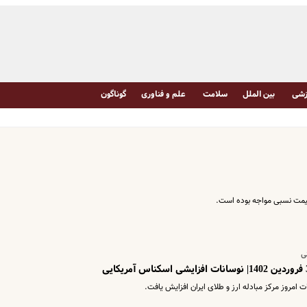
شی
بین الملل
سلامت
علم و فناوری
گوناگون
نی
 امروز مرکز مبادله ارز و طلای ایران افزایش یافت.