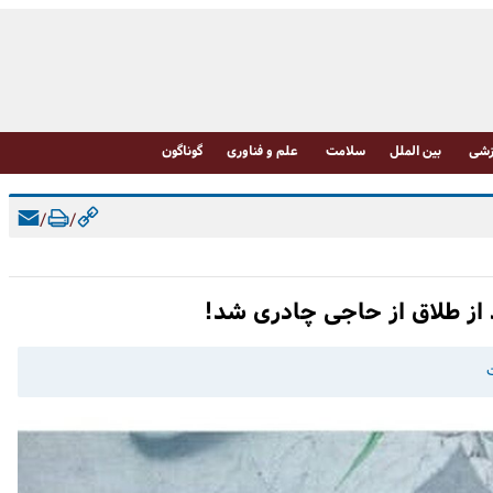
شی
بین الملل
سلامت
علم و فناوری
گوناگون
/
/
عد از طلاق از حاجی چادری شد!
ت