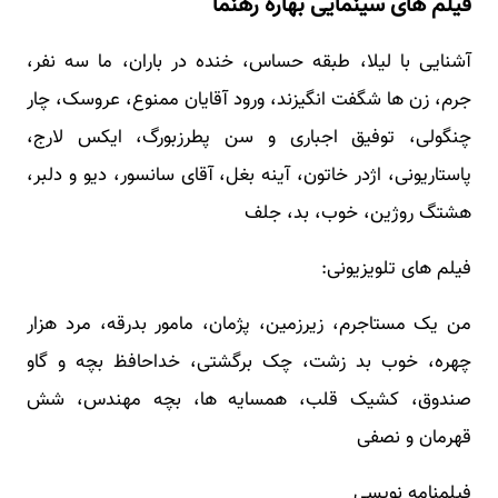
فیلم های سینمایی بهاره رهنما
آشنایی با لیلا، طبقه حساس، خنده در باران، ما سه نفر،
جرم، زن ها شگفت انگیزند، ورود آقایان ممنوع، عروسک، چار
چنگولی، توفیق اجباری و سن پطرزبورگ، ایکس لارج،
پاستاریونی، اژدر خاتون، آینه بغل، آقای سانسور، دیو و دلبر،
هشتگ روژین، خوب، بد، جلف
فیلم های تلویزیونی:
من یک مستاجرم، زیرزمین، پژمان، مامور بدرقه، مرد هزار
چهره، خوب بد زشت، چک برگشتی، خداحافظ بچه و گاو
صندوق، کشیک قلب، همسایه ها، بچه مهندس، شش
قهرمان و نصفی
فیلمنامه نویسی