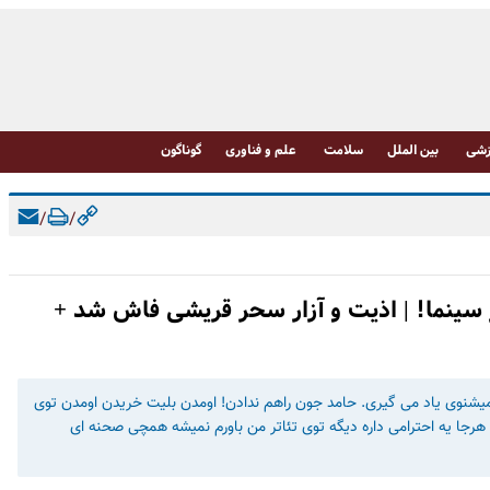
شی
بین الملل
سلامت
علم و فناوری
گوناگون
/
/
 سینما! | اذیت و آزار سحر قریشی فاش شد +
شنوی یاد می گیری. حامد جون راهم ندادن! اومدن بلیت خریدن اومدن توی
م. هرجا یه احترامی داره دیگه توی تئاتر من باورم نمیشه همچی صحنه ای