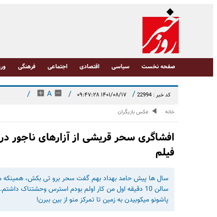
صفحه نخست
سیاسی
اقتصادی
اجتماعی
فرهنگی
ورز
/
A
/
/
۱۴۰۱/۰۸/۱۷ ۰۹:۴۷:۲۸
کد خبر : 22994
خانه
عکس بازیگران
افشاگری سحر قریشی از آزارهای ناجور در
فیلم
سال ها پیش حامد بهداد بهم گفت سحر برو تی بکش، همینکه می
سالن 10 دقیقه اول من کار اولم بودم استرس وحشتناک داشت
پاشونو میکوبیدن به زمین تا تمرکز منو از بین ببرن!