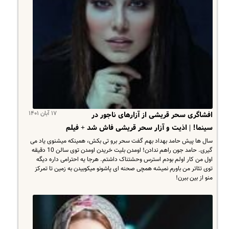
۱۷ آبان ۱۴۰۱
افشاگری سحر قریشی از آزارهای ناجور در
سینما! | اذیت و آزار سحر قریشی فاش شد + فیلم
سال ها پیش حامد بهداد بهم گفت سحر برو تی بکش، همینکه میشنوی یاد می
گیری. حامد جون راهم ندادن! اومدن بلیت خریدن اومدن توی سالن 10 دقیقه
اول من کار اولم بودم استرس وحشتناک داشتم. هرجا یه احترامی داره دیگه
توی تئاتر من باورم نمیشه همچی صحنه ای پاشونو میکوبیدن به زمین تا تمرکز
منو از بین ببرن!