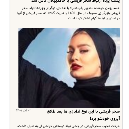
پشت پرده ارتباط سحر قریشی با حامدپهلان فاش شد
حامد پهلان خواننده مشهور پاپ همراه با تعدادی دیگر از چهره‌ها تولد سحر
قریشی بازیگر زن معروف در سال 1401 را تبریک گفتند که سحر قریشی از آنها
در استوری اینستاگرام تشکر کرده است.
۰۲ آذر ۱۴۰۱
سحر قریشی با این نوع ادابازی ها بعد طلاق
آبروی خودشو برد!
حرکات عجیب سحر قریشی در جشن تولد دوستش حواشی ای به دنبال داشت.