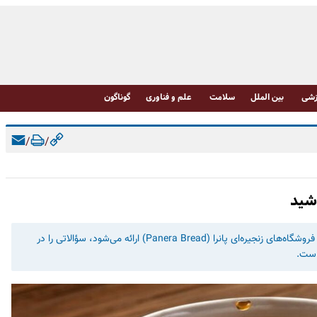
شی
بین الملل
سلامت
علم و فناوری
گوناگون
/
/
شید
​مرگ مرتبط با نوشیدنی کافئین‌دار «لیموناد شارژ شده» که توسط فروشگاه‌های زنجیره‌ای پانرا (Panera Bread) ارائه می‌شود، سؤالاتی را در
 است.