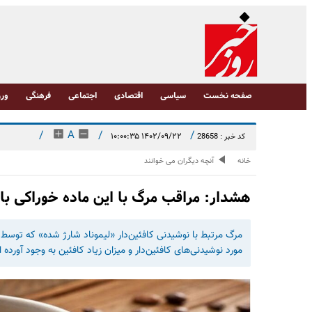
صفحه نخست
سیاسی
اقتصادی
اجتماعی
فرهنگی
ورز
/
A
/
/
۱۴۰۲/۰۹/۲۲ ۱۰:۰۰:۳۵
کد خبر : 28658
خانه
آنچه دیگران می خوانند
هشدار: مراقب مرگ با این ماده خوراکی با
مورد نوشیدنی‌های کافئین‌دار و میزان زیاد کافئین به وجود آورده