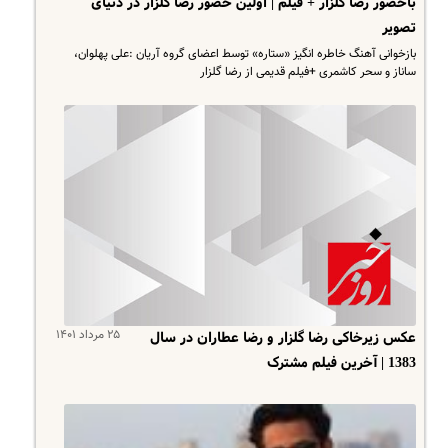
باحضور رضا گلزار + فیلم | اولین حضور رضا گلزار در دنیای
تصویر
بازخوانی آهنگ خاطره انگیز «ستاره» توسط اعضای گروه آریان :علی پهلوان،
ساناز و سحر کاشمری +فیلم قدیمی از رضا گلزار
۲۵ مرداد ۱۴۰۱
عکس زیرخاکی رضا گلزار و رضا عطاران در سال
1383 | آخرین فیلم مشترک