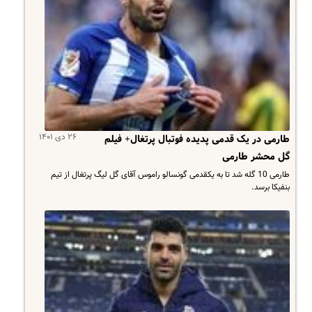
۲۶ دی ۱۴۰۱
طارمی در یک قدمی پدیده فوتبال پرتغال+ فیلم
گل محشر طارمی
طارمی 10 گله شد تا به یکقدمی گونسالو راموس آقای گل لیگ پرتغال از تیم
بنفیکا برسد.