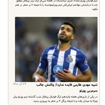
تیم فوتبال پورتو بامداد امروز (یکشنبه) در هفته سی‌ام لیگ برتر پرتغال موفق
شد با درخشش مهاجم ایرانی‌اش تیم پورتیموننسه را با نتیجه ۷ بر صفر در هم
بکوبد
۲۹ آذر ۱۴۰۰
تنبیه مهدی طارمی فایده ندارد!| واکنش جالب
سرمربی پورتو
در یکی از بازی‌های هفته پانزدهم لیگ فوتبال پرتغال شب گذشته تیم پورتو برابر
ویزلا به میدان رفت و با نتیجه پرگل ۴ بر صفر به پیروزی رسید.