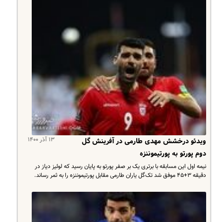
۱۳ آذر ۱۴۰۰
ویدئو درخشش مهدی طارمی در آفرینش گل
دوم پورتو به پورتیموننزه
نیمه اول این مسابقه با برتری یک بر صفر پورتو به پایان رسید که لوئیز دیاز در
دقیقه ۳+۴۵ موفق شد تک‌گل یاران طارمی مقابل پورتیموننزه را به ثمر رساند.