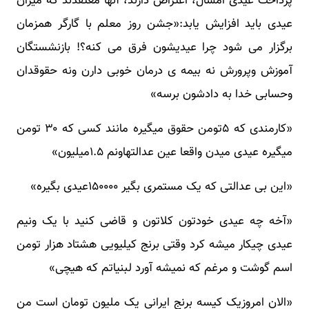
پرداخت عیدی امسال، اعتراض دارند، آنها معتقدند که میزان
عیدی باید افزایش یابد:«جشن روز معلم با گارگر همزمان
برگزار می شود چرا عیدیشون فرق می کنه؟! بازنشستگان
آموزش وپرورش نه بیمه ی درمان خوبی دارن ونه حقوقدان
وحسابی خدا به دادشون برسه»
«کارمندی که ۵تومن حقوق میگیره مانند کسی که ۳۰ تومن
میگیره عیدی میدن واقعا عین عدالتهاونم ۱.۵میلیون»
«این بی عدالتی که یک مستمری بگیر ۱۵۰۰۰۰عیدی بگیره»
«آخه چه عیدی خودتون کلاتون و قاضی کنید با یک ونیم
عیدی چیکار میشه کرد وقتی برنج کیلیویی هشتاد هزار تومن
اسم گوشت و مرغم که نمیشه آورد لبنیاتم که هیچی»
«الان امروزیک کیسه برنج ایرانی یک ملیون تومان است من