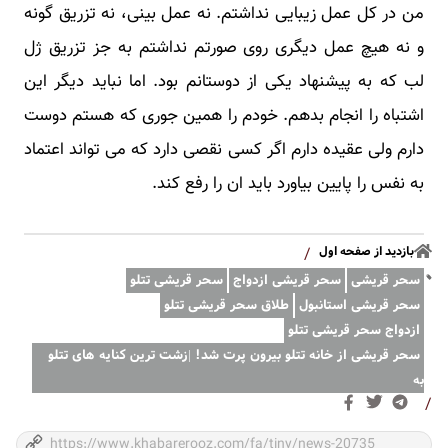
من در کل عمل زیبایی نداشتم. نه عمل بینی، نه تزریق گونه
و نه هیچ عمل دیگری روی صورتم نداشتم به جز تزریق ژل
لب که به پیشنهاد یکی از دوستانم بود. اما نباید دیگر این
اشتباه را انجام بدهم. خودم را همین جوری که هستم دوست
دارم ولی عقیده دارم اگر کسی نقصی دارد که می تواند اعتماد
به نفس را پایین بیاورد باید ان را رفع کند.
بازدید از صفحه اول
/
سحر قریشی
سحر قریشی ازدواج
سحر قریشی تتلو
سحر قریشی استانبول
طلاق سحر قریشی تتلو
ازدواج سحر قریشی تتلو
سحر قریشی از خانه تتلو بیرون پرت شد! |زشت ترین کنایه های تتلو
به
/